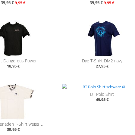
9,95 €
9,95 €
39,95 €
39,95 €
rt Dangerous Power
Dye T-Shirt DM2 navy
18,95 €
27,95 €
BT Polo Shirt
49,95 €
rladen T-Shirt weiss L
39,95 €