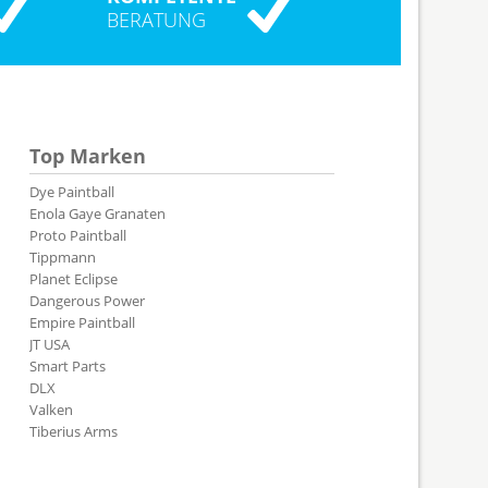
BERATUNG
Top Marken
Dye Paintball
Enola Gaye Granaten
Proto Paintball
Tippmann
Planet Eclipse
Dangerous Power
Empire Paintball
JT USA
Smart Parts
DLX
Valken
Tiberius Arms