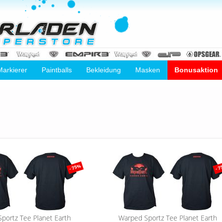
Markierer
Paintballs
Bekleidung
Masken
Bonusaktion
- 75%
- 
portz Tee Planet Earth
Warped Sportz Tee Planet Earth