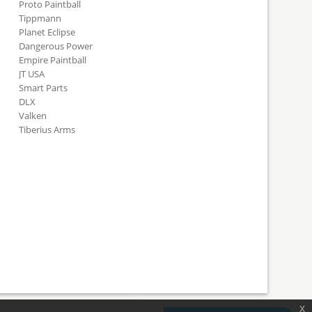
Proto Paintball
Tippmann
Planet Eclipse
Dangerous Power
Empire Paintball
JT USA
Smart Parts
DLX
Valken
Tiberius Arms
x