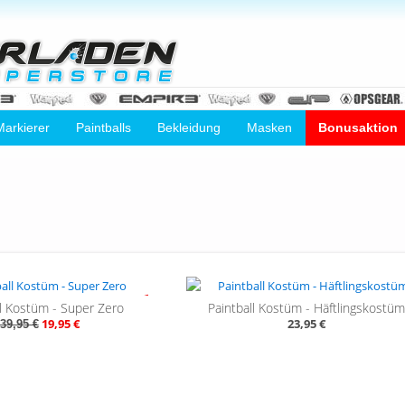
Markierer
Paintballs
Bekleidung
Masken
Bonusaktion
- 50%
ll Kostüm - Super Zero
Paintball Kostüm - Häftlingskostüm
19,95 €
23,95 €
39,95 €