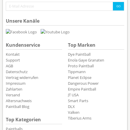
Unsere Kanäle
Kundenservice
Top Marken
Kontakt
Dye Paintball
Support
Enola Gaye Granaten
AGB
Proto Paintball
Datenschutz
Tippmann
Vertrag widerrufen
Planet Eclipse
Impressum
Dangerous Power
Zahlarten
Empire Paintball
Versand
JT USA
Altersnachweis
Smart Parts
Paintball Blog
DLX
Valken
Tiberius Arms
Top Kategorien
Paintballs