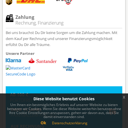
Zahlung
Rechnung, Finanzierung
Bei uns brauchst Du Dir keine Sorgen um die Zahlung machen. Mit
dem Kauf per Rechnung und unserer Finanzierungsmöglichkeit
erfüllst Du Dir alle Träume.
Unsere Partner
AB 100 €
x
Diese Website benutzt Cookies
PORTOFREI
Um Ihnen ein bestmögliches Erlebnis auf unserer Website zu bieten
benutzen wir Cookies. Wenn Sie diese Website weiterhin benutzen ohne
ÜBER 15 JAHRE
Ihre Cookie Einstellungen anzupassen, gehen wir davon aus, dass Sie
PAINTBALLERFAHRUNG
damit einverstanden sind.
Ok
Datenschutzerklärung
AUF RECHNUNG