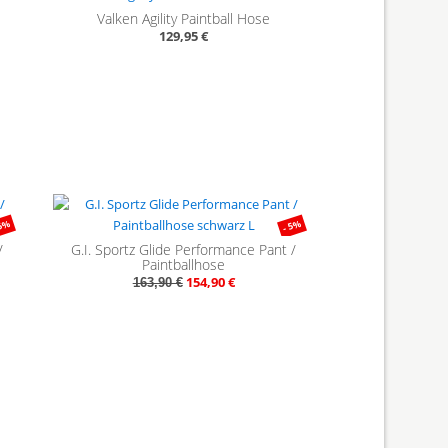
Valken Agility Paintball Hose
129,95 €
 5%
- 5%
/
G.I. Sportz Glide Performance Pant /
Paintballhose
154,90 €
163,90 €