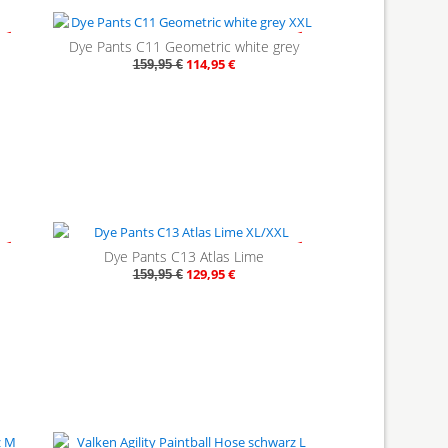
17%
- 28%
Dye Pants C11 Geometric white grey
114,95 €
159,95 €
22%
- 19%
Dye Pants C13 Atlas Lime
129,95 €
159,95 €