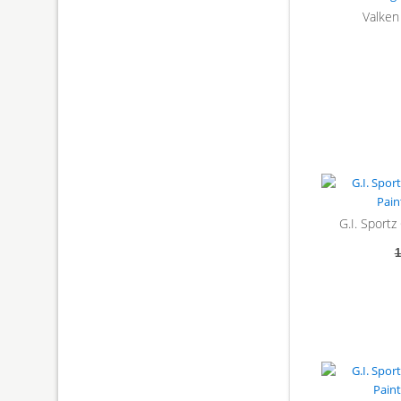
Valken 
G.I. Sportz
1