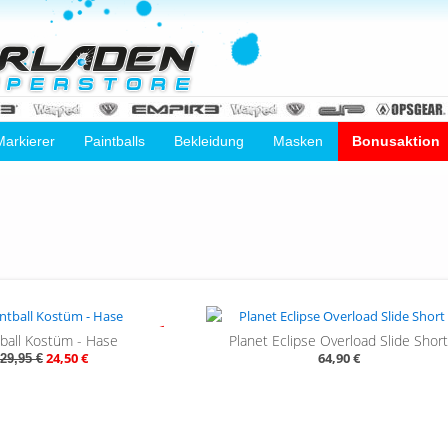
Markierer
Paintballs
Bekleidung
Masken
Bonusaktion
- 18%
tball Kostüm - Hase
Planet Eclipse Overload Slide Shor
24,50 €
64,90 €
29,95 €