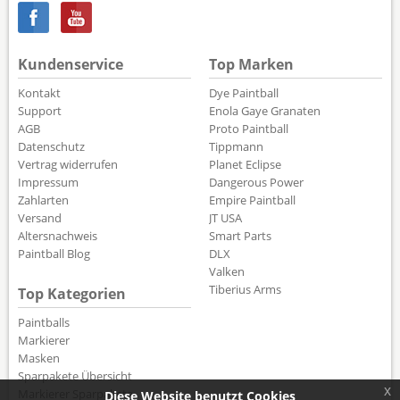
Kundenservice
Top Marken
Kontakt
Dye Paintball
Support
Enola Gaye Granaten
AGB
Proto Paintball
Datenschutz
Tippmann
Vertrag widerrufen
Planet Eclipse
Impressum
Dangerous Power
Zahlarten
Empire Paintball
Versand
JT USA
Altersnachweis
Smart Parts
Paintball Blog
DLX
Valken
Tiberius Arms
Top Kategorien
Paintballs
Markierer
Masken
Sparpakete Übersicht
x
Markierer Sparpakete
Diese Website benutzt Cookies