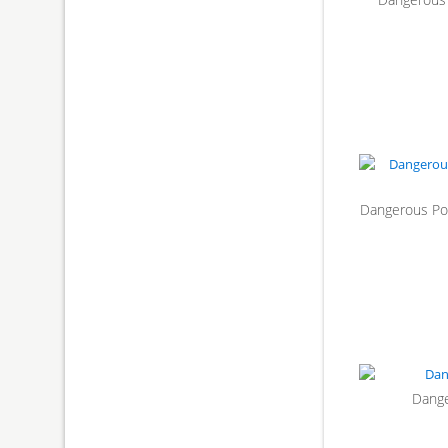
Dangerous Pow
Dange