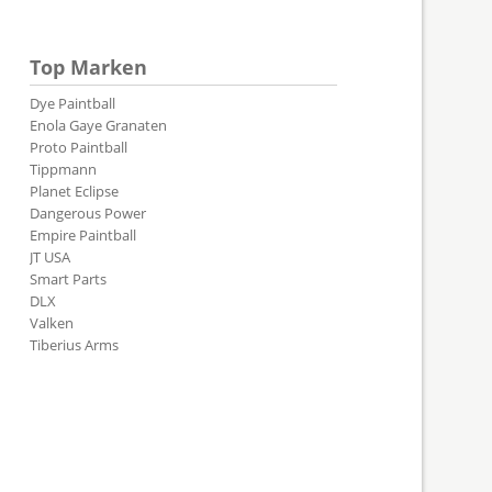
Top Marken
Dye Paintball
Enola Gaye Granaten
Proto Paintball
Tippmann
Planet Eclipse
Dangerous Power
Empire Paintball
JT USA
Smart Parts
DLX
Valken
Tiberius Arms