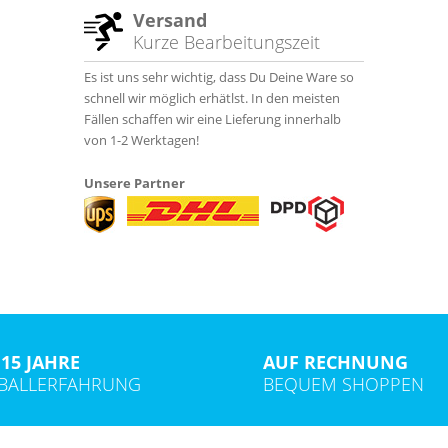
Versand
Kurze Bearbeitungszeit
Es ist uns sehr wichtig, dass Du Deine Ware so
schnell wir möglich erhätlst. In den meisten
Fällen schaffen wir eine Lieferung innerhalb
von 1-2 Werktagen!
Unsere Partner
15 JAHRE
AUF RECHNUNG
TBALLERFAHRUNG
BEQUEM SHOPPEN