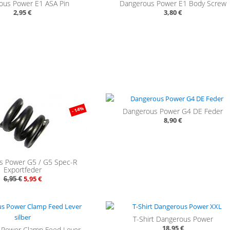
ous Power E1 ASA Pin
Dangerous Power E1 Body Screw
2,95 €
3,80 €
- 14%
Dangerous Power G4 DE Feder
8,90 €
s Power G5 / G5 Spec-R
Exportfeder
5,95 €
6,95 €
T-Shirt Dangerous Power
18,95 €
 Power Clamp Feed Lever