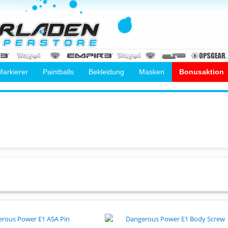
Markierer
Paintballs
Bekleidung
Masken
Bonusaktion