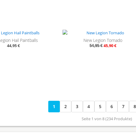
- 
gion Hail Paintballs
New Legion Tornado
44,95 €
45,90 €
54,95 €
1
2
3
4
5
6
7
Seite 1 von 8 (234 Produkte)