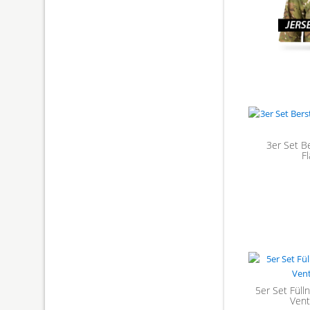
3er Set B
F
5er Set Füll
Vent