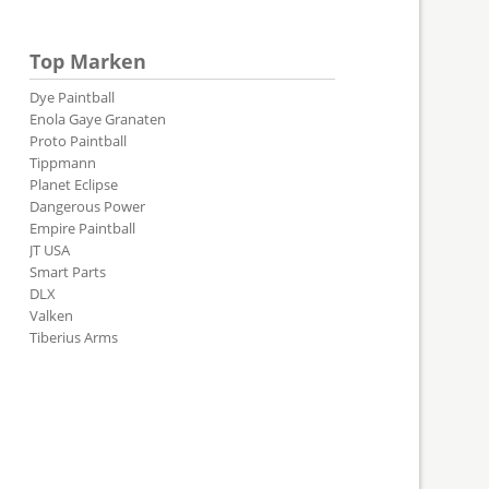
Top Marken
Dye Paintball
Enola Gaye Granaten
Proto Paintball
Tippmann
Planet Eclipse
Dangerous Power
Empire Paintball
JT USA
Smart Parts
DLX
Valken
Tiberius Arms