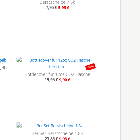
25%
- 25%
Berstscheibe 7.5k
5,95 €
7,95 €
68%
- 50%
gelb
Bottlecover für 12oz CO2 Flasche
9,90 €
19,95 €
- 58%
3er Set Berstscheibe 1.8k
9,95 €
23,85 €