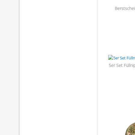
Berstschei
5er Set Fülln