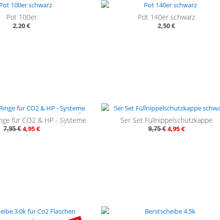
Pot 100er
Pot 140er schwarz
2,20 €
2,50 €
- 38%
- 
nge für CO2 & HP - Systeme
5er Set Füllnippelschutzkappe
4,95 €
4,95 €
7,95 €
9,75 €