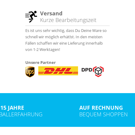
Versand
Kurze Bearbeitungszeit
Es ist uns sehr wichtig, dass Du Deine Ware so
schnell wir möglich erhätlst. In den meisten
Fällen schaffen wir eine Lieferung innerhalb
von 1-2 Werktagen!
Unsere Partner
15 JAHRE
AUF RECHNUNG
TBALLERFAHRUNG
BEQUEM SHOPPEN