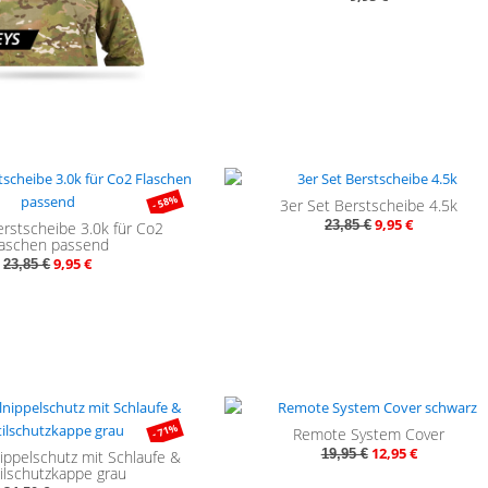
- 58%
- 
3er Set Berstscheibe 4.5k
9,95 €
23,85 €
erstscheibe 3.0k für Co2
laschen passend
9,95 €
23,85 €
- 71%
- 
Remote System Cover
12,95 €
19,95 €
nippelschutz mit Schlaufe &
ilschutzkappe grau