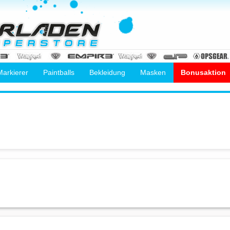
Markierer
Paintballs
Bekleidung
Masken
Bonusaktion