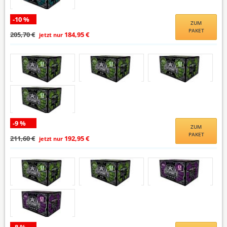
-10 %
ZUM
PAKET
205,70 €
184,95 €
jetzt nur
-9 %
ZUM
PAKET
211,60 €
192,95 €
jetzt nur
-8 %