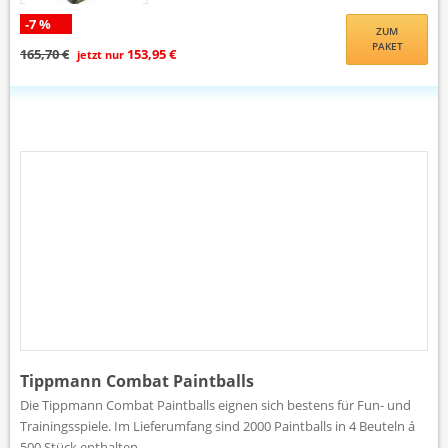
-7 %
ZUM
PAKET
165,70 €
153,95 €
jetzt nur
Tippmann Combat Paintballs
Die Tippmann Combat Paintballs eignen sich bestens für Fun- und
Trainingsspiele. Im Lieferumfang sind 2000 Paintballs in 4 Beuteln á
500 Stück enthalten.