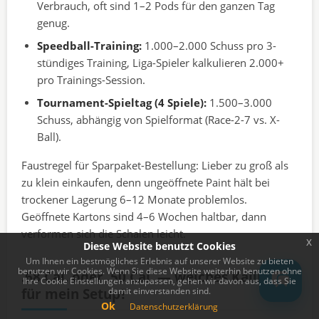
Verbrauch, oft sind 1–2 Pods für den ganzen Tag
genug.
Speedball-Training:
1.000–2.000 Schuss pro 3-
stündiges Training, Liga-Spieler kalkulieren 2.000+
pro Trainings-Session.
Tournament-Spieltag (4 Spiele):
1.500–3.000
Schuss, abhängig von Spielformat (Race-2-7 vs. X-
Ball).
Faustregel für Sparpaket-Bestellung: Lieber zu groß als
zu klein einkaufen, denn ungeöffnete Paint hält bei
trockener Lagerung 6–12 Monate problemlos.
Geöffnete Kartons sind 4–6 Wochen haltbar, dann
verformen sich die Schalen leicht.
x
Diese Website benutzt Cookies
Um Ihnen ein bestmögliches Erlebnis auf unserer Website zu bieten
benutzen wir Cookies. Wenn Sie diese Website weiterhin benutzen ohne
.68 Cal. oder .50 Cal. — welches Kaliber
Ihre Cookie Einstellungen anzupassen, gehen wir davon aus, dass Sie
für mein Setup?
damit einverstanden sind.
Ok
Datenschutzerklärung