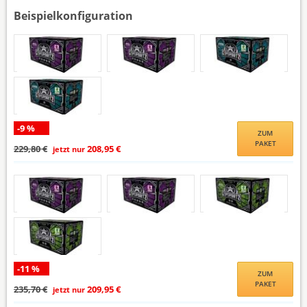
Beispielkonfiguration
-9 %
ZUM
PAKET
229,80 €
208,95 €
jetzt nur
-11 %
ZUM
PAKET
235,70 €
209,95 €
jetzt nur