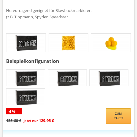
Hervorragend geeignet für Blowbackmarkierer.
(z.B. Tippmann, Spyder, Speedster
Beispielkonfiguration
-4 %
ZUM
PAKET
135,60 €
129,95 €
jetzt nur