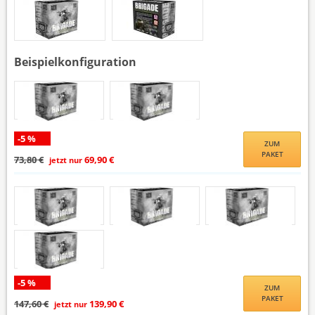
Beispielkonfiguration
-5 %
ZUM
PAKET
73,80 €
69,90 €
jetzt nur
-5 %
ZUM
PAKET
147,60 €
139,90 €
jetzt nur