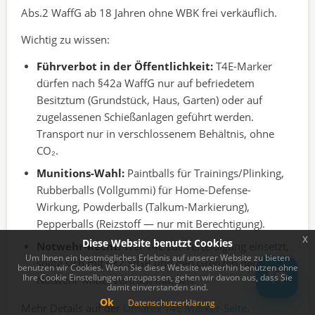
Abs.2 WaffG ab 18 Jahren ohne WBK frei verkäuflich.
Wichtig zu wissen:
Führverbot in der Öffentlichkeit:
T4E-Marker
dürfen nach §42a WaffG nur auf befriedetem
Besitztum (Grundstück, Haus, Garten) oder auf
zugelassenen Schießanlagen geführt werden.
Transport nur in verschlossenem Behältnis, ohne
CO₂.
Munitions-Wahl:
Paintballs für Trainings/Plinking,
Rubberballs (Vollgummi) für Home-Defense-
Wirkung, Powderballs (Talkum-Markierung),
Pepperballs (Reizstoff — nur mit Berechtigung).
x
Diese Website benutzt Cookies
Notwehr-Recht:
Wer T4E zur Verteidigung einsetzt,
Um Ihnen ein bestmögliches Erlebnis auf unserer Website zu bieten
sollte sich mit §32 StGB und den Grenzen der
benutzen wir Cookies. Wenn Sie diese Website weiterhin benutzen ohne
Ihre Cookie Einstellungen anzupassen, gehen wir davon aus, dass Sie
Notwehr-Mittel vertraut machen.
damit einverstanden sind.
Ok
Datenschutzerklärung
Mehr Details auf der
Umarex T4E Marker-Seite
.