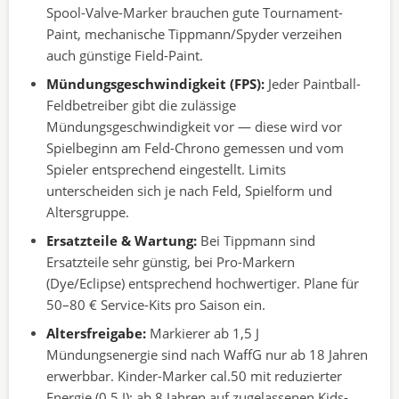
Spool-Valve-Marker brauchen gute Tournament-
Paint, mechanische Tippmann/Spyder verzeihen
auch günstige Field-Paint.
Mündungsgeschwindigkeit (FPS):
Jeder Paintball-
Feldbetreiber gibt die zulässige
Mündungsgeschwindigkeit vor — diese wird vor
Spielbeginn am Feld-Chrono gemessen und vom
Spieler entsprechend eingestellt. Limits
unterscheiden sich je nach Feld, Spielform und
Altersgruppe.
Ersatzteile & Wartung:
Bei Tippmann sind
Ersatzteile sehr günstig, bei Pro-Markern
(Dye/Eclipse) entsprechend hochwertiger. Plane für
50–80 € Service-Kits pro Saison ein.
Altersfreigabe:
Markierer ab 1,5 J
Mündungsenergie sind nach WaffG nur ab 18 Jahren
erwerbbar. Kinder-Marker cal.50 mit reduzierter
Energie (0,5 J): ab 8 Jahren auf zugelassenen Kids-