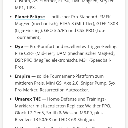
Custom, A5, Stormer, FT-50, TMC MagFed, Stryker
MP1, TiPX.
Planet Eclipse
— britischer Pro-Standard. EMEK
MagFed (mechanisch), ETHA 3 (Mid-Tier), GTEK 180R
(Liga-Einstieg), GEO 3.5/R5 und CS3 PRO (Top-
Tournament).
Dye
— Pro-Komfort und exzellentes Trigger-Feeling.
Rize CZR+ (Mid-Tier), DAM (mechanischer MagFed),
DSR PRO (MagFed elektronisch), M3+ (Speedball-
Pro).
Empire
— solide Tournament-Plattform zum
mittleren Preis. Mini GS, Axe 2.0, Sniper Pump, Syx
Pro-Marker, Resurrection Autococker.
Umarex T4E
— Home-Defense und Trainings-
Markierer mit lizenzierten Replicas: Walther PPQ,
Glock 17 Gen5, Smith & Wesson M&P9, plus
Revolver TR 50/68 und HDX 68 Shotgun.