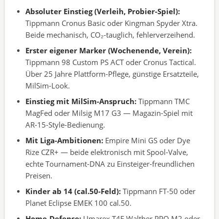
Absoluter Einstieg (Verleih, Probier-Spiel):
Tippmann Cronus Basic oder Kingman Spyder Xtra.
Beide mechanisch, CO₂-tauglich, fehlerverzeihend.
Erster eigener Marker (Wochenende, Verein):
Tippmann 98 Custom PS ACT oder Cronus Tactical.
Über 25 Jahre Plattform-Pflege, günstige Ersatzteile,
MilSim-Look.
Einstieg mit MilSim-Anspruch:
Tippmann TMC
MagFed oder Milsig M17 G3 — Magazin-Spiel mit
AR-15-Style-Bedienung.
Mit Liga-Ambitionen:
Empire Mini GS oder Dye
Rize CZR+ — beide elektronisch mit Spool-Valve,
echte Tournament-DNA zu Einsteiger-freundlichen
Preisen.
Kinder ab 14 (cal.50-Feld):
Tippmann FT-50 oder
Planet Eclipse EMEK 100 cal.50.
Home-Defense:
Umarex T4E Walther PPQ M2 oder