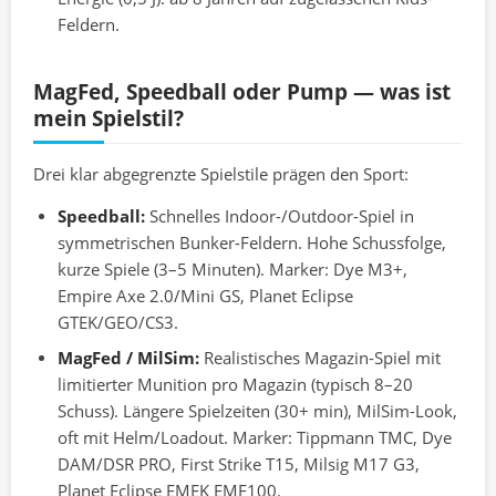
Feldern.
MagFed, Speedball oder Pump — was ist
mein Spielstil?
Drei klar abgegrenzte Spielstile prägen den Sport:
Speedball:
Schnelles Indoor-/Outdoor-Spiel in
symmetrischen Bunker-Feldern. Hohe Schussfolge,
kurze Spiele (3–5 Minuten). Marker: Dye M3+,
Empire Axe 2.0/Mini GS, Planet Eclipse
GTEK/GEO/CS3.
MagFed / MilSim:
Realistisches Magazin-Spiel mit
limitierter Munition pro Magazin (typisch 8–20
Schuss). Längere Spielzeiten (30+ min), MilSim-Look,
oft mit Helm/Loadout. Marker: Tippmann TMC, Dye
DAM/DSR PRO, First Strike T15, Milsig M17 G3,
Planet Eclipse EMEK EMF100.