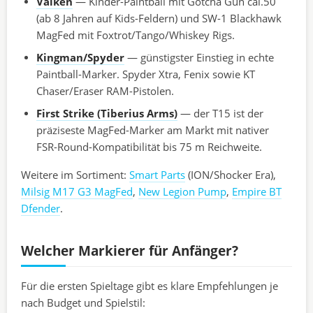
Valken
— Kinder-Paintball mit Gotcha Gun cal.50
(ab 8 Jahren auf Kids-Feldern) und SW-1 Blackhawk
MagFed mit Foxtrot/Tango/Whiskey Rigs.
Kingman/Spyder
— günstigster Einstieg in echte
Paintball-Marker. Spyder Xtra, Fenix sowie KT
Chaser/Eraser RAM-Pistolen.
First Strike (Tiberius Arms)
— der T15 ist der
präziseste MagFed-Marker am Markt mit nativer
FSR-Round-Kompatibilität bis 75 m Reichweite.
Weitere im Sortiment:
Smart Parts
(ION/Shocker Era),
Milsig M17 G3 MagFed
,
New Legion Pump
,
Empire BT
Dfender
.
Welcher Markierer für Anfänger?
Für die ersten Spieltage gibt es klare Empfehlungen je
nach Budget und Spielstil: