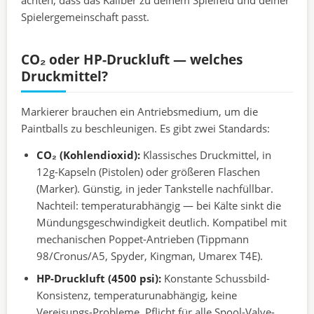
achten, dass das Kaliber zu deinem Spielfeld und deiner
Spielergemeinschaft passt.
CO₂ oder HP-Druckluft — welches
Druckmittel?
Markierer brauchen ein Antriebsmedium, um die
Paintballs zu beschleunigen. Es gibt zwei Standards:
CO₂ (Kohlendioxid):
Klassisches Druckmittel, in
12g-Kapseln (Pistolen) oder größeren Flaschen
(Marker). Günstig, in jeder Tankstelle nachfüllbar.
Nachteil: temperaturabhängig — bei Kälte sinkt die
Mündungsgeschwindigkeit deutlich. Kompatibel mit
mechanischen Poppet-Antrieben (Tippmann
98/Cronus/A5, Spyder, Kingman, Umarex T4E).
HP-Druckluft (4500 psi):
Konstante Schussbild-
Konsistenz, temperaturunabhängig, keine
Vereisungs-Probleme. Pflicht für alle Spool-Valve-