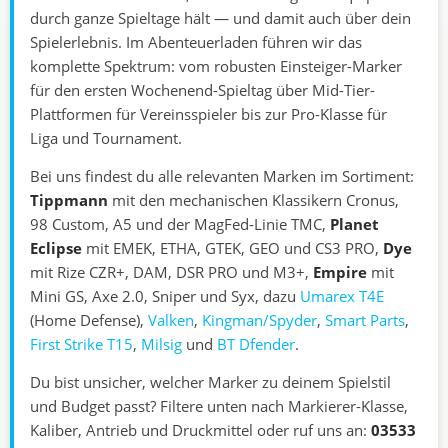
durch ganze Spieltage hält — und damit auch über dein
Spielerlebnis. Im Abenteuerladen führen wir das
komplette Spektrum: vom robusten Einsteiger-Marker
für den ersten Wochenend-Spieltag über Mid-Tier-
Plattformen für Vereinsspieler bis zur Pro-Klasse für
Liga und Tournament.
Bei uns findest du alle relevanten Marken im Sortiment:
Tippmann
mit den mechanischen Klassikern Cronus,
98 Custom, A5 und der MagFed-Linie TMC,
Planet
Eclipse
mit EMEK, ETHA, GTEK, GEO und CS3 PRO,
Dye
mit Rize CZR+, DAM, DSR PRO und M3+,
Empire
mit
Mini GS, Axe 2.0, Sniper und Syx, dazu
Umarex T4E
(Home Defense),
Valken
,
Kingman/Spyder
,
Smart Parts
,
First Strike T15
,
Milsig
und
BT Dfender
.
Du bist unsicher, welcher Marker zu deinem Spielstil
und Budget passt? Filtere unten nach Markierer-Klasse,
Kaliber, Antrieb und Druckmittel oder ruf uns an:
03533