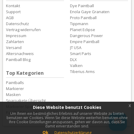
Kontakt
Dye Paintball
Support
Enola Gaye Granaten
AGB
Proto Paintball
Datenschutz
Tippmann
Vertrag widerrufen
Planet Eclipse
Impressum
Dangerous Power
Zahlarten
Empire Paintball
Versand
JT USA
Altersnachweis
Smart Parts
Paintball Blog
DLX
Valken
Tiberius Arms
Top Kategorien
Paintballs
Markierer
Masken
Sparpakete Übersicht
x
Markierer Sparpakete
Diese Website benutzt Cookies
Paintball Sparpakete
Um Ihnen ein bestmögliches Erlebnis auf unserer Website zu bieten
benutzen wir Cookies. Wenn Sie diese Website weiterhin benutzen ohne
Ihre Cookie Einstellungen anzupassen, gehen wir davon aus, dass Sie
damit einverstanden sind.
Ok
Datenschutzerklärung