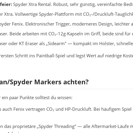
feier:
Spyder Xtra Rental. Robust, sehr günstig, vereinfachte Bed
r Xtra. Vollwertige Spyder-Plattform mit CO₂-/Druckluft-Taugli
yder Fenix. Elektronischer Trigger, moderneres Design, leichter al
ser. Beide arbeiten mit CO₂-12g-Kapseln im Griff, beide sind für 
ser oder KT Eraser als „Sidearm" — kompakt im Holster, schnelle
ersten Schritt ins Paintball-Spiel und legst Wert auf niedrige Kost
an/Spyder Markers achten?
 ein paar Punkte solltest du wissen:
s auch Fenix vertragen CO₂ und HP-Druckluft. Bei häufigem Spie
 das proprietäre „Spyder Threading" — alle Aftermarket-Läufe m