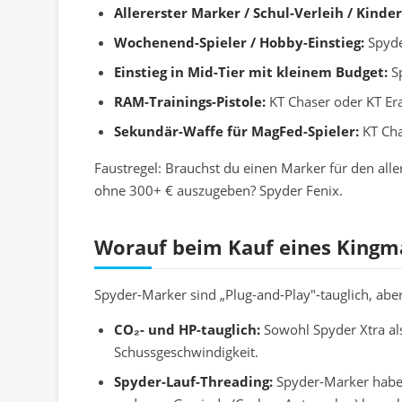
Allererster Marker / Schul-Verleih / Kinder
Wochenend-Spieler / Hobby-Einstieg:
Spyde
Einstieg in Mid-Tier mit kleinem Budget:
Sp
RAM-Trainings-Pistole:
KT Chaser oder KT Era
Sekundär-Waffe für MagFed-Spieler:
KT Cha
Faustregel: Brauchst du einen Marker für den aller
ohne 300+ € auszugeben? Spyder Fenix.
Worauf beim Kauf eines Kingm
Spyder-Marker sind „Plug-and-Play"-tauglich, aber
CO₂- und HP-tauglich:
Sowohl Spyder Xtra al
Schussgeschwindigkeit.
Spyder-Lauf-Threading:
Spyder-Marker haben