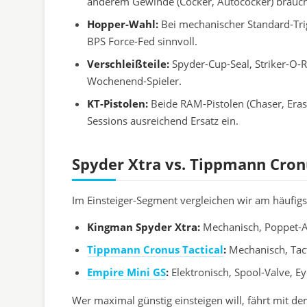
anderem Gewinde (Cocker, Autococker) brauc
Hopper-Wahl:
Bei mechanischer Standard-Trig
BPS Force-Fed sinnvoll.
Verschleißteile:
Spyder-Cup-Seal, Striker-O-Ri
Wochenend-Spieler.
KT-Pistolen:
Beide RAM-Pistolen (Chaser, Erase
Sessions ausreichend Ersatz ein.
Spyder Xtra vs. Tippmann Cron
Im Einsteiger-Segment vergleichen wir am häufigs
Kingman Spyder Xtra:
Mechanisch, Poppet-An
Tippmann Cronus Tactical
:
Mechanisch, Tact
Empire Mini GS
:
Elektronisch, Spool-Valve, E
Wer maximal günstig einsteigen will, fährt mit d