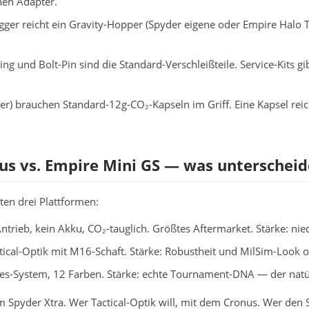
hen Adapter.
ger reicht ein Gravity-Hopper (Spyder eigene oder Empire Halo T
ng und Bolt-Pin sind die Standard-Verschleißteile. Service-Kits gib
r) brauchen Standard-12g-CO₂-Kapseln im Griff. Eine Kapsel reic
us vs. Empire Mini GS — was unterscheide
ten drei Plattformen:
trieb, kein Akku, CO₂-tauglich. Größtes Aftermarket. Stärke: ni
ical-Optik mit M16-Schaft. Stärke: Robustheit und MilSim-Look o
yes-System, 12 Farben. Stärke: echte Tournament-DNA — der natür
em Spyder Xtra. Wer Tactical-Optik will, mit dem Cronus. Wer den