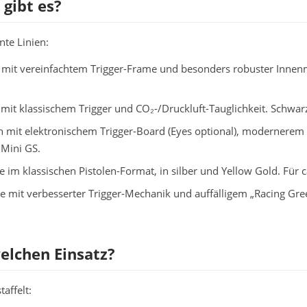
gibt es?
nte Linien:
 mit vereinfachtem Trigger-Frame und besonders robuster Innenme
t klassischem Trigger und CO₂-/Druckluft-Tauglichkeit. Schwarz
n mit elektronischem Trigger-Board (Eyes optional), modernere
 Mini GS.
 im klassischen Pistolen-Format, in silber und Yellow Gold. Für ca
e mit verbesserter Trigger-Mechanik und auffälligem „Racing Gree
elchen Einsatz?
affelt: