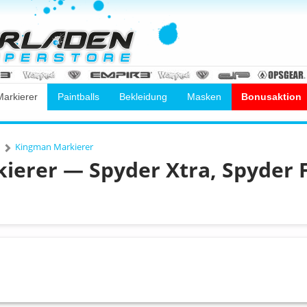
Markierer
Paintballs
Bekleidung
Masken
Bonusaktion
Kingman Markierer
ierer — Spyder Xtra, Spyder 