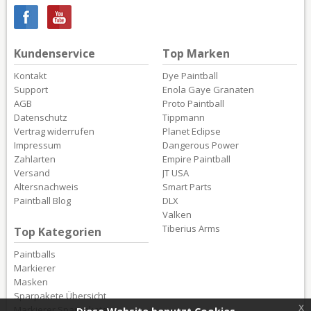
Kundenservice
Top Marken
Kontakt
Dye Paintball
Support
Enola Gaye Granaten
AGB
Proto Paintball
Datenschutz
Tippmann
Vertrag widerrufen
Planet Eclipse
Impressum
Dangerous Power
Zahlarten
Empire Paintball
Versand
JT USA
Altersnachweis
Smart Parts
Paintball Blog
DLX
Valken
Tiberius Arms
Top Kategorien
Paintballs
Markierer
Masken
Sparpakete Übersicht
x
Markierer Sparpakete