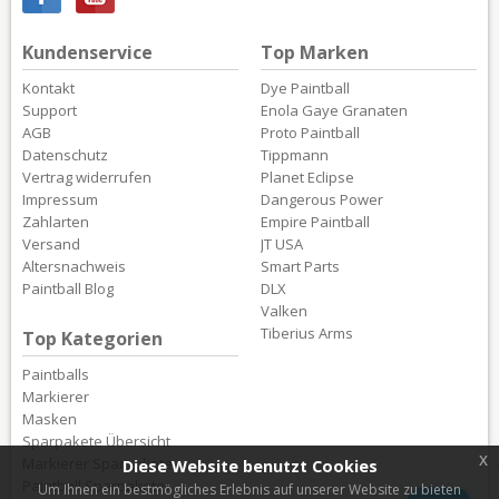
Kundenservice
Top Marken
Kontakt
Dye Paintball
Support
Enola Gaye Granaten
AGB
Proto Paintball
Datenschutz
Tippmann
Vertrag widerrufen
Planet Eclipse
Impressum
Dangerous Power
Zahlarten
Empire Paintball
Versand
JT USA
Altersnachweis
Smart Parts
Paintball Blog
DLX
Valken
Tiberius Arms
Top Kategorien
Paintballs
Markierer
Masken
Sparpakete Übersicht
x
Markierer Sparpakete
Diese Website benutzt Cookies
Paintball Sparpakete
Um Ihnen ein bestmögliches Erlebnis auf unserer Website zu bieten