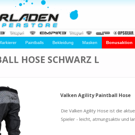
Markierer
Paintballs
Bekleidung
Masken
Bonusaktion
BALL HOSE SCHWARZ L
Valken Agility Paintball Hose
Die Valken Agility Hose ist die akt
Spieler - leicht, atmungsaktiv und la