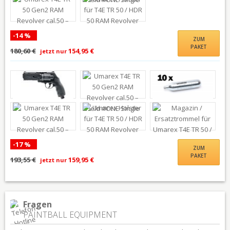
-14 %
ZUM
PAKET
180,60 €
154,95 €
jetzt nur
-17 %
ZUM
PAKET
193,55 €
159,95 €
jetzt nur
Fragen
PAINTBALL EQUIPMENT