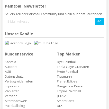
Paintball Newsletter
Sei ein Teil der Paintball Community und bleib auf dem Laufenden
Unsere Kanäle
Kundenservice
Top Marken
Kontakt
Dye Paintball
Support
Enola Gaye Granaten
AGB
Proto Paintball
Datenschutz
Tippmann
Vertrag widerrufen
Planet Eclipse
Impressum
Dangerous Power
Zahlarten
Empire Paintball
Versand
JT USA
Altersnachweis
Smart Parts
Paintball Blog
DLX