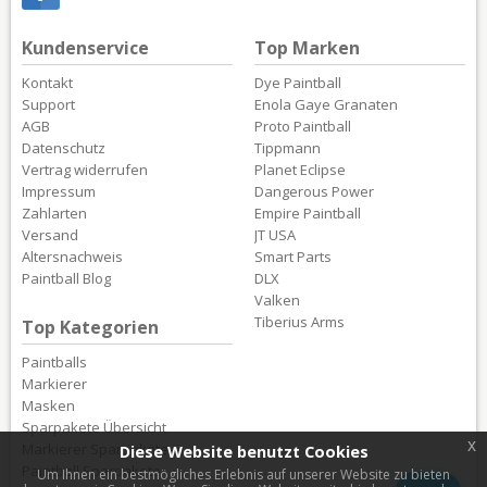
Kundenservice
Top Marken
Kontakt
Dye Paintball
Support
Enola Gaye Granaten
AGB
Proto Paintball
Datenschutz
Tippmann
Vertrag widerrufen
Planet Eclipse
Impressum
Dangerous Power
Zahlarten
Empire Paintball
Versand
JT USA
Altersnachweis
Smart Parts
Paintball Blog
DLX
Valken
Tiberius Arms
Top Kategorien
Paintballs
Markierer
Masken
Sparpakete Übersicht
x
Markierer Sparpakete
Diese Website benutzt Cookies
Paintball Sparpakete
Um Ihnen ein bestmögliches Erlebnis auf unserer Website zu bieten