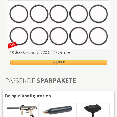
- 38%
- 50
10 Stück O-Ringe für CO2 & HP - Systeme
Tef
+ 4,95 €
PASSENDE
SPARPAKETE
Beispielkonfiguration