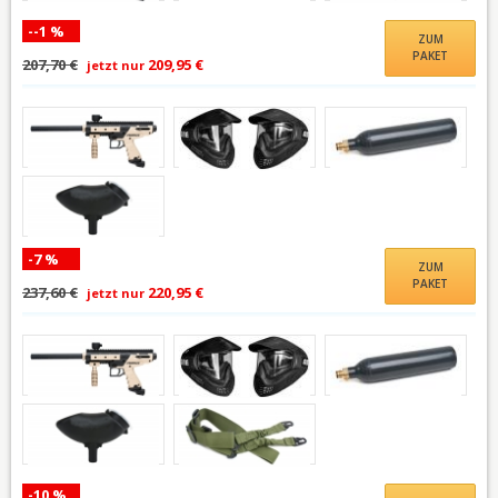
--1 %
ZUM
PAKET
207,70 €
209,95 €
jetzt nur
-7 %
ZUM
PAKET
237,60 €
220,95 €
jetzt nur
-10 %