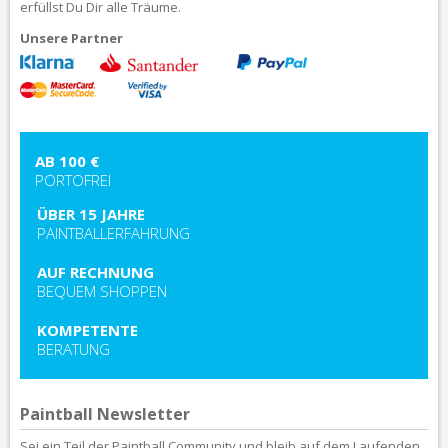
erfüllst Du Dir alle Träume.
Unsere Partner
AB 100 €
PORTOFREI
ÜBER 15 JAHRE
PAINTBALLERFAHRUNG
AUF RECHNUNG
BEQUEM SHOPPEN
KOMPETENTE
BERATUNG
Paintball Newsletter
Sei ein Teil der Paintball Community und bleib auf dem Laufenden