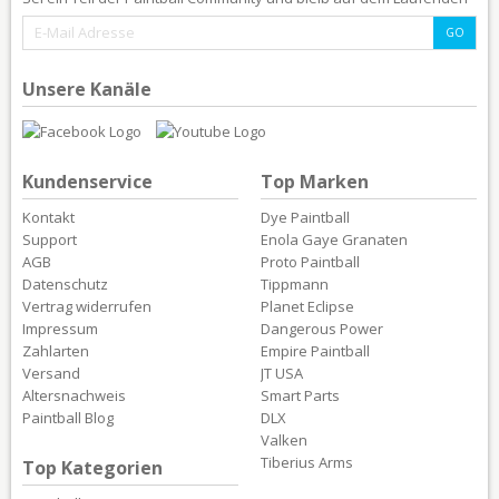
Unsere Kanäle
Kundenservice
Top Marken
Kontakt
Dye Paintball
Support
Enola Gaye Granaten
AGB
Proto Paintball
Datenschutz
Tippmann
Vertrag widerrufen
Planet Eclipse
Impressum
Dangerous Power
Zahlarten
Empire Paintball
Versand
JT USA
Altersnachweis
Smart Parts
Paintball Blog
DLX
Valken
Tiberius Arms
Top Kategorien