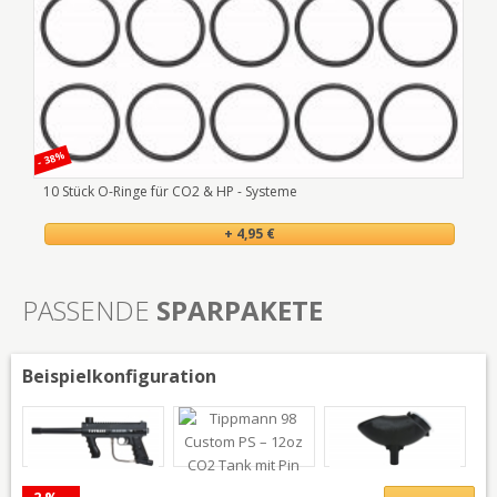
- 38%
- 50
10 Stück O-Ringe für CO2 & HP - Systeme
Tef
+ 4,95 €
PASSENDE
SPARPAKETE
Beispielkonfiguration
-2 %