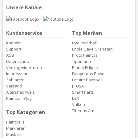
Unsere Kanäle
Kundenservice
Top Marken
Kontakt
Dye Paintball
Support
Enola Gaye Granaten
AGB
Proto Paintball
Datenschutz
Tippmann
Vertrag widerrufen
Planet Eclipse
Impressum
Dangerous Power
Zahlarten
Empire Paintball
Versand
JT USA
Altersnachweis
Smart Parts
Paintball Blog
DLX
Valken
Tiberius Arms
Top Kategorien
Paintballs
Markierer
Masken