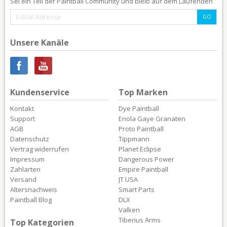
Sei ein Teil der Paintball Community und bleib auf dem Laufenden
Unsere Kanäle
Kundenservice
Top Marken
Kontakt
Dye Paintball
Support
Enola Gaye Granaten
AGB
Proto Paintball
Datenschutz
Tippmann
Vertrag widerrufen
Planet Eclipse
Impressum
Dangerous Power
Zahlarten
Empire Paintball
Versand
JT USA
Altersnachweis
Smart Parts
Paintball Blog
DLX
Valken
Tiberius Arms
Top Kategorien