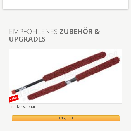
EMPFOHLENES
ZUBEHÖR &
UPGRADES
- 35%
- 15
Redz SWAB Kit
VL 
+ 12,95 €