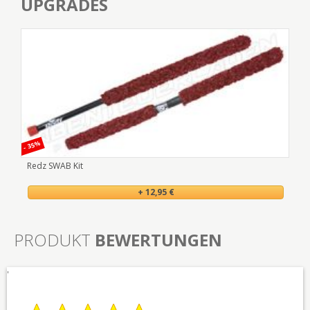
UPGRADES
- 35%
- 15
Redz SWAB Kit
VL 
+ 12,95 €
PRODUKT
BEWERTUNGEN
'