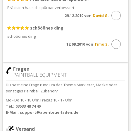
Präzision hat sich spürbar verbessert
29.12.2010 von
David G.
schööönes ding
schööönes ding
12.09.2010 von
Timo S.
Fragen
PAINTBALL EQUIPMENT
Du hast eine Frage rund um das Thema Markierer, Maske oder
sonstiges Paintball Zubehör?
Mo - Do 10 - 18 Uhr, Freitag 10 - 17 Uhr
Tel.:
03533 48 74 40
E-Mail:
support@abenteuerladen.de
Versand