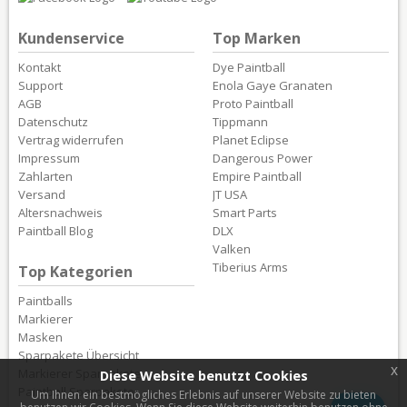
Kundenservice
Top Marken
Kontakt
Dye Paintball
Support
Enola Gaye Granaten
AGB
Proto Paintball
Datenschutz
Tippmann
Vertrag widerrufen
Planet Eclipse
Impressum
Dangerous Power
Zahlarten
Empire Paintball
Versand
JT USA
Altersnachweis
Smart Parts
Paintball Blog
DLX
Valken
Tiberius Arms
Top Kategorien
Paintballs
Markierer
Masken
Sparpakete Übersicht
x
Markierer Sparpakete
Diese Website benutzt Cookies
Paintball Sparpakete
Um Ihnen ein bestmögliches Erlebnis auf unserer Website zu bieten