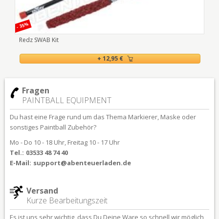
- 35%
- 15
Redz SWAB Kit
VL 
+ 12,95 €
Fragen
PAINTBALL EQUIPMENT
Du hast eine Frage rund um das Thema Markierer, Maske oder
sonstiges Paintball Zubehör?
Mo - Do 10 - 18 Uhr, Freitag 10 - 17 Uhr
Tel.:
03533 48 74 40
E-Mail:
support@abenteuerladen.de
Versand
Kurze Bearbeitungszeit
Es ist uns sehr wichtig, dass Du Deine Ware so schnell wir möglich