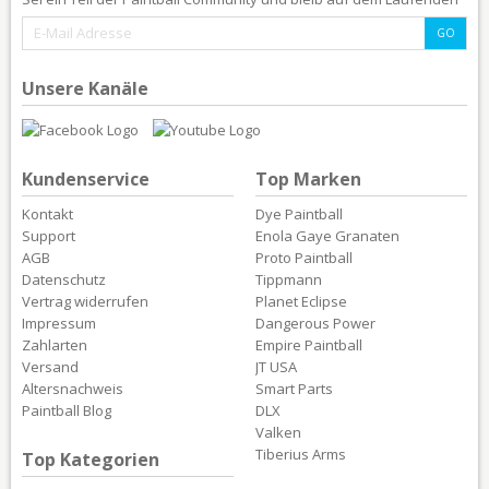
Unsere Kanäle
Kundenservice
Top Marken
Kontakt
Dye Paintball
Support
Enola Gaye Granaten
AGB
Proto Paintball
Datenschutz
Tippmann
Vertrag widerrufen
Planet Eclipse
Impressum
Dangerous Power
Zahlarten
Empire Paintball
Versand
JT USA
Altersnachweis
Smart Parts
Paintball Blog
DLX
Valken
Tiberius Arms
Top Kategorien