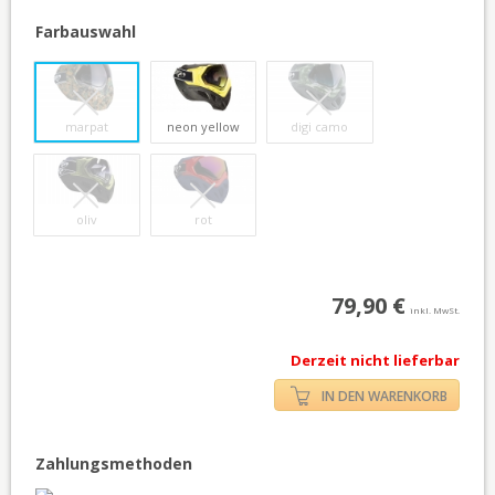
Farbauswahl
marpat
neon yellow
digi camo
oliv
rot
79,90 €
inkl. MwSt.
Derzeit nicht lieferbar
IN DEN WARENKORB
Zahlungsmethoden