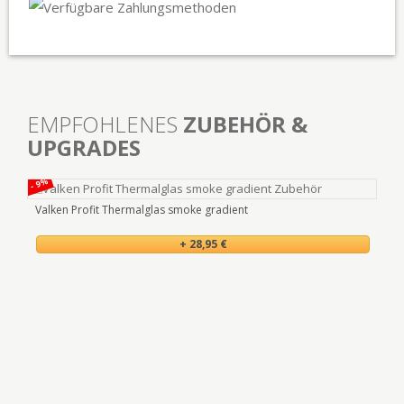
EMPFOHLENES
ZUBEHÖR &
UPGRADES
- 69
- 9%
Valken Profit Thermalglas smoke gradient
Ant
+ 28,95 €