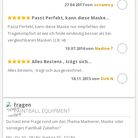
27.04.2017 von
ornamo y.
Passt Perfekt, kann diese Maske...
Passt Perfekt, kann diese Maske nur empfehlen der
Tragekompfort ist wie ich finde eindeutig besser als bei
vergleichbaren Masken (z.B. I4)
10.07.2016 von
Nadine T.
Alles Bestens , trägt sich...
Alles Bestens , trägt sich ausgezeichnet .
18.11.2015 von
Dirk N.
Fragen
PAINTBALL EQUIPMENT
Du hast eine Frage rund um das Thema Markierer, Maske oder
sonstiges Paintball Zubehör?
Mo - Do 10 - 18 Uhr, Freitag 10 - 17 Uhr