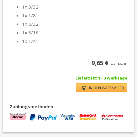
1x 3/32"
1x 1/8"
1x 5/32"
1x 3/16"
1x 1/4"
9,65 €
inkl. MwSt.
Lieferzeit: 1 - 3 Werktage
IN DEN WARENKORB
Zahlungsmethoden