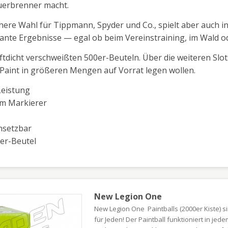
auerbrenner macht.
chere Wahl für Tippmann, Spyder und Co., spielt aber auch i
nstante Ergebnisse — egal ob beim Vereinstraining, im Wald 
 luftdicht verschweißten 500er-Beuteln. Über die weiteren S
d-Paint in größeren Mengen auf Vorrat legen wollen.
Leistung
em Markierer
nsetzbar
0er-Beutel
New Legion One
New Legion One Paintballs (2000er Kiste) si
für Jeden! Der Paintball funktioniert in je