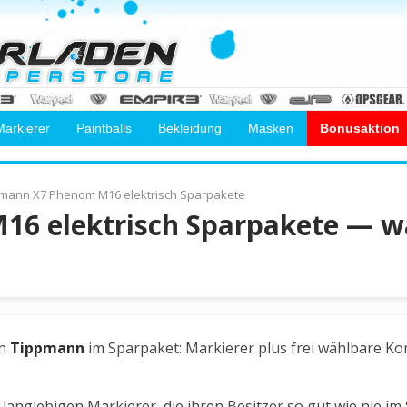
Markierer
Paintballs
Bekleidung
Masken
Bonusaktion
mann X7 Phenom M16 elektrisch Sparpakete
6 elektrisch Sparpakete — w
n
Tippmann
im Sparpaket: Markierer plus frei wählbare Ko
anglebigen Markierer, die ihren Besitzer so gut wie nie im S