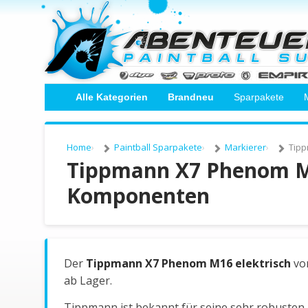
Alle Kategorien
Brandneu
Sparpakete
Home
Paintball Sparpakete
Markierer
Tipp
Tippmann X7 Phenom M1
Komponenten
Der
Tippmann X7 Phenom M16 elektrisch
vo
ab Lager.
Tippmann ist bekannt für seine sehr robusten, l