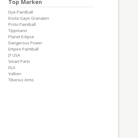
Top Marken
Dye Paintball
Enola Gaye Granaten
Proto Paintball
Tippmann
Planet Eclipse
Dangerous Power
Empire Paintball
JT USA
Smart Parts
DLX
Valken
Tiberius Arms