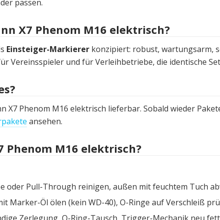
der passen.
ann X7 Phenom M16 elektrisch?
ls
Einsteiger-Markierer
konzipiert: robust, wartungsarm, s
für Vereinsspieler und für Verleihbetriebe, die identische S
es?
n X7 Phenom M16 elektrisch lieferbar. Sobald wieder Pakete
rpakete
ansehen.
7 Phenom M16 elektrisch?
e oder Pull-Through reinigen, außen mit feuchtem Tuch ab
it Marker-Öl ölen (kein WD-40), O-Ringe auf Verschleiß prü
ndige Zerlegung, O-Ring-Tausch, Trigger-Mechanik neu fetten