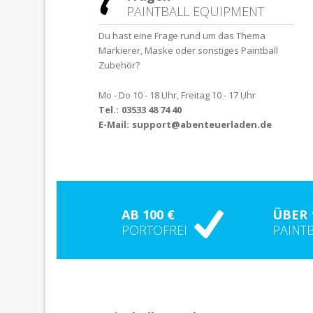
PAINTBALL EQUIPMENT
Du hast eine Frage rund um das Thema
Markierer, Maske oder sonstiges Paintball
Zubehör?
Mo - Do 10 - 18 Uhr, Freitag 10 - 17 Uhr
Tel.:
03533 48 74 40
E-Mail:
support@abenteuerladen.de
AB 100 €
ÜBER 
PORTOFREI
PAINT