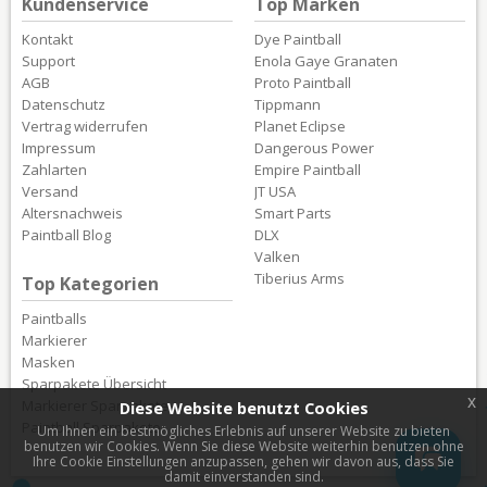
Kundenservice
Top Marken
Kontakt
Dye Paintball
Support
Enola Gaye Granaten
AGB
Proto Paintball
Datenschutz
Tippmann
Vertrag widerrufen
Planet Eclipse
Impressum
Dangerous Power
Zahlarten
Empire Paintball
Versand
JT USA
Altersnachweis
Smart Parts
Paintball Blog
DLX
Valken
Tiberius Arms
Top Kategorien
Paintballs
Markierer
Masken
Sparpakete Übersicht
x
Markierer Sparpakete
Diese Website benutzt Cookies
Paintball Sparpakete
Um Ihnen ein bestmögliches Erlebnis auf unserer Website zu bieten
benutzen wir Cookies. Wenn Sie diese Website weiterhin benutzen ohne
Ihre Cookie Einstellungen anzupassen, gehen wir davon aus, dass Sie
damit einverstanden sind.