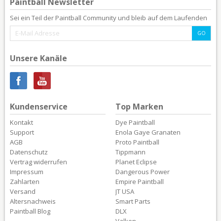
Paintball Newsletter
Sei ein Teil der Paintball Community und bleib auf dem Laufenden
Unsere Kanäle
Kundenservice
Top Marken
Kontakt
Dye Paintball
Support
Enola Gaye Granaten
AGB
Proto Paintball
Datenschutz
Tippmann
Vertrag widerrufen
Planet Eclipse
Impressum
Dangerous Power
Zahlarten
Empire Paintball
Versand
JT USA
Altersnachweis
Smart Parts
Paintball Blog
DLX
Valken