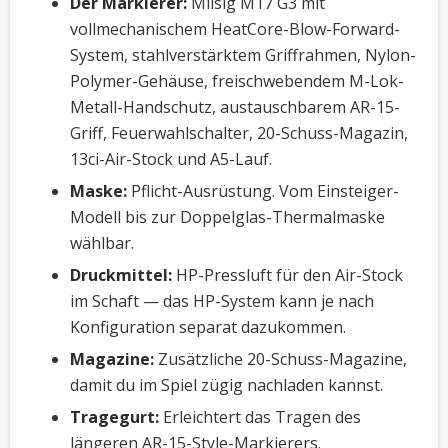
Der Markierer:
Milsig M17 G3 mit
vollmechanischem HeatCore-Blow-Forward-
System, stahlverstärktem Griffrahmen, Nylon-
Polymer-Gehäuse, freischwebendem M-Lok-
Metall-Handschutz, austauschbarem AR-15-
Griff, Feuerwahlschalter, 20-Schuss-Magazin,
13ci-Air-Stock und A5-Lauf.
Maske:
Pflicht-Ausrüstung. Vom Einsteiger-
Modell bis zur Doppelglas-Thermalmaske
wählbar.
Druckmittel:
HP-Pressluft für den Air-Stock
im Schaft — das HP-System kann je nach
Konfiguration separat dazukommen.
Magazine:
Zusätzliche 20-Schuss-Magazine,
damit du im Spiel zügig nachladen kannst.
Tragegurt:
Erleichtert das Tragen des
längeren AR-15-Style-Markierers.