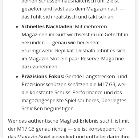
deinen Schüssen haushälterisch um, zielst
gezielter und ladst aus dem Magazin nach —
das fühlt sich realistisch und taktisch an.
Schnelles Nachladen:
Mit mehreren
Magazinen im Gurt wechselst du im Gefecht in
Sekunden — genau wie bei einem
Sturmgewehr-Replikat. Deshalb lohnt es sich,
im Magazin-Slot ein paar Reserve-Magazine
dazuzunehmen.
Präzisions-Fokus:
Gerade Langstrecken- und
Präzisionsschützen schätzen die M17 G3, weil
die konstante Schuss-Performance und das
magazingespeiste Spiel sauberes, überlegtes
Schießen begünstigen.
Wer das authentische MagFed-Erlebnis sucht, ist mit
der M17 G3 genau richtig — sie ist konsequent für
das Magazin-Spiel ausgelegt und entfaltet darin ihre