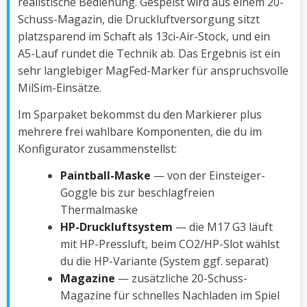
realistische Bedienung. Gespeist wird aus einem 20-
Schuss-Magazin, die Druckluftversorgung sitzt
platzsparend im Schaft als 13ci-Air-Stock, und ein
A5-Lauf rundet die Technik ab. Das Ergebnis ist ein
sehr langlebiger MagFed-Marker für anspruchsvolle
MilSim-Einsätze.
Im Sparpaket bekommst du den Markierer plus
mehrere frei wahlbare Komponenten, die du im
Konfigurator zusammenstellst:
Paintball-Maske
— von der Einsteiger-
Goggle bis zur beschlagfreien
Thermalmaske
HP-Druckluftsystem
— die M17 G3 läuft
mit HP-Pressluft, beim CO2/HP-Slot wählst
du die HP-Variante (System ggf. separat)
Magazine
— zusätzliche 20-Schuss-
Magazine für schnelles Nachladen im Spiel