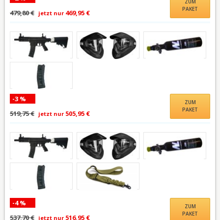
ZUM
PAKET
479,80 €
469,95 €
jetzt nur
-3 %
ZUM
PAKET
519,75 €
505,95 €
jetzt nur
-4 %
ZUM
PAKET
537,70 €
516,95 €
jetzt nur