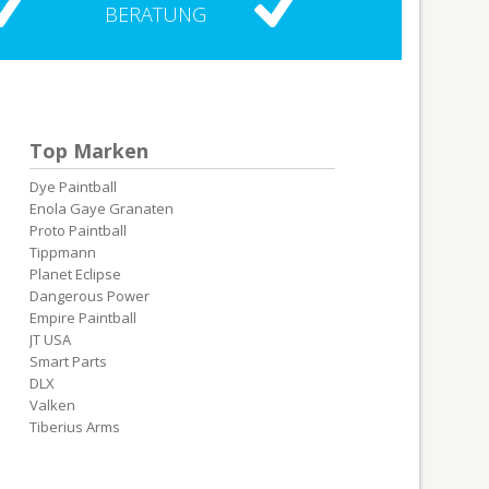
BERATUNG
Top Marken
Dye Paintball
Enola Gaye Granaten
Proto Paintball
Tippmann
Planet Eclipse
Dangerous Power
Empire Paintball
JT USA
Smart Parts
DLX
Valken
Tiberius Arms