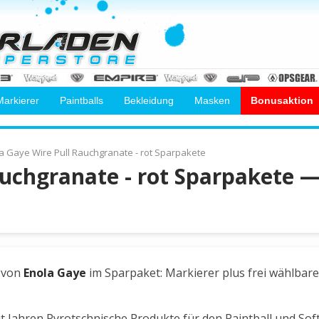
Markierer
Paintballs
Bekleidung
Masken
Bonusaktion
a Gaye Wire Pull Rauchgranate - rot Sparpakete
auchgranate - rot Sparpakete 
von
Enola Gaye
im Sparpaket: Markierer plus frei wählbar
it Jahren Pyrotschnische Produkte für den Paintball und Sof