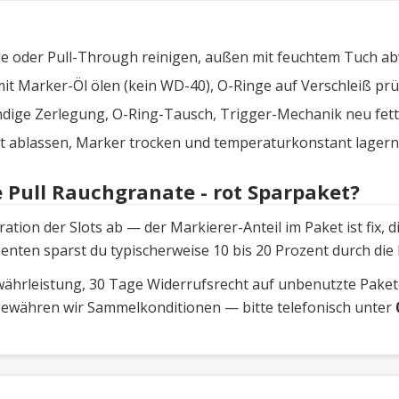
e oder Pull-Through reinigen, außen mit feuchtem Tuch ab
it Marker-Öl ölen (kein WD-40), O-Ringe auf Verschleiß prü
ndige Zerlegung, O-Ring-Tausch, Trigger-Mechanik neu fetten
t ablassen, Marker trocken und temperaturkonstant lagern
 Pull Rauchgranate - rot Sparpaket?
tion der Slots ab — der Markierer-Anteil im Paket ist fix,
nten sparst du typischerweise 10 bis 20 Prozent durch die
ewährleistung, 30 Tage Widerrufsrecht auf unbenutzte Pakete
gewähren wir Sammelkonditionen — bitte telefonisch unter