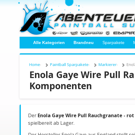
Alle Kategorien
Brandneu
Sparpakete
Home
Paintball Sparpakete
Markierer
Enol
Enola Gaye Wire Pull R
Komponenten
Der
Enola Gaye Wire Pull Rauchgranate - rot
spielbereit ab Lager.
Der Hersteller Enola Gaye aus England stellt se