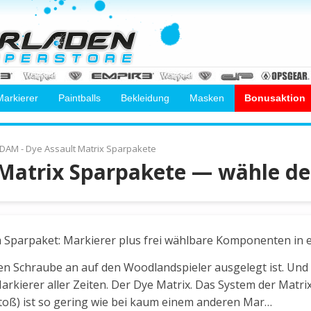
Markierer
Paintballs
Bekleidung
Masken
Bonusaktion
DAM - Dye Assault Matrix Sparpakete
 Matrix Sparpakete — wähle d
 Sparpaket: Markierer plus frei wählbare Komponenten in ei
rsten Schraube an auf den Woodlandspieler ausgelegt ist. U
Markierer aller Zeiten. Der Dye Matrix. Das System der Matr
stoß) ist so gering wie bei kaum einem anderen Mar…