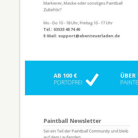
Markierer, Maske oder sonstiges Paintball
Zubehör?
Mo - Do 10 - 18 Uhr, Freitag 10 - 17 Uhr
Tel.:
03533 48 74 40
E-Mail:
support@abenteuerladen.de
AB 100 €
ÜBER 
PORTOFREI
PAINT
Paintball Newsletter
Sei ein Teil der Paintball Community und bleib
auf dem Laufenden