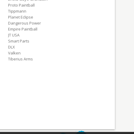
Proto Paintball
Tippmann
Planet Eclipse
Dangerous Power
Empire Paintball
JT USA
Smart Parts
DLX
Valken
Tiberius Arms