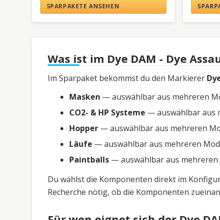
SPARPAKETE ANSEHEN
SPARP
Was ist im Dye DAM - Dye Assau
Im Sparpaket bekommst du den Markierer
Dy
Masken
— auswählbar aus mehreren Mode
CO2- & HP Systeme
— auswählbar aus me
Hopper
— auswählbar aus mehreren Model
Läufe
— auswählbar aus mehreren Modell
Paintballs
— auswählbar aus mehreren Mo
Du wählst die Komponenten direkt im Konfigura
Recherche nötig, ob die Komponenten zueinan
Für wen eignet sich der Dye DA