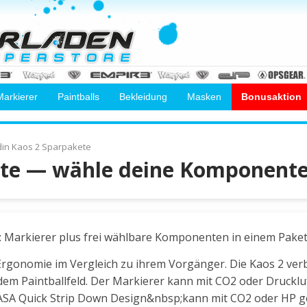
Markierer
Paintballs
Bekleidung
Masken
Bonusaktion
in Kaos 2 Sparpakete
ete — wähle deine Komponent
 Markierer plus frei wählbare Komponenten in einem Paket, 
 Ergonomie im Vergleich zu ihrem Vorgänger. Die Kaos 2 ve
 dem Paintballfeld. Der Markierer kann mit CO2 oder Druckluf
ASA Quick Strip Down Design&nbsp;kann mit CO2 oder HP g