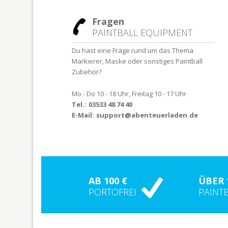
Fragen
PAINTBALL EQUIPMENT
Du hast eine Frage rund um das Thema
Markierer, Maske oder sonstiges Paintball
Zubehör?
Mo - Do 10 - 18 Uhr, Freitag 10 - 17 Uhr
Tel.:
03533 48 74 40
E-Mail:
support@abenteuerladen.de
AB 100 €
ÜBER 
PORTOFREI
PAINT