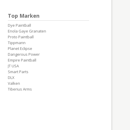
Top Marken
Dye Paintball
Enola Gaye Granaten
Proto Paintball
Tippmann
Planet Eclipse
Dangerous Power
Empire Paintball
JT USA
Smart Parts
DLX
Valken
Tiberius Arms