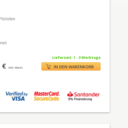
 Pistolen
ignet
Lieferzeit: 1 - 3 Werktage
 €
IN DEN WARENKORB
inkl. MwSt.