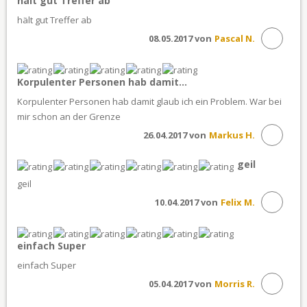
hält gut Treffer ab
hält gut Treffer ab
08.05.2017 von
Pascal N.
Korpulenter Personen hab damit...
Korpulenter Personen hab damit glaub ich ein Problem. War bei
mir schon an der Grenze
26.04.2017 von
Markus H.
geil
geil
10.04.2017 von
Felix M.
einfach Super
einfach Super
05.04.2017 von
Morris R.