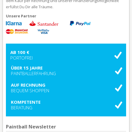
dem Kauf per Rechnung und unserer Finanzierungsmöglichkeit
erfüllst Du Dir alle Träume.
Unsere Partner
AB 100 €
PORTOFREI
ÜBER 15 JAHRE
PAINTBALLERFAHRUNG
AUF RECHNUNG
BEQUEM SHOPPEN
KOMPETENTE
BERATUNG
Paintball Newsletter