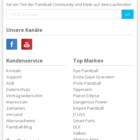
Sei ein Teil der Paintball Community und bleib auf dem Laufenden
Unsere Kanäle
Kundenservice
Top Marken
Kontakt
Dye Paintball
Support
Enola Gaye Granaten
AGB
Proto Paintball
Datenschutz
Tippmann
Vertrag widerrufen
Planet Eclipse
Impressum
Dangerous Power
Zahlarten
Empire Paintball
Versand
JT USA
Altersnachweis
Smart Parts
Paintball Blog
DLX
Valken
Tiberius Arms