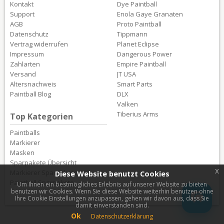
Kontakt
Dye Paintball
Support
Enola Gaye Granaten
AGB
Proto Paintball
Datenschutz
Tippmann
Vertrag widerrufen
Planet Eclipse
Impressum
Dangerous Power
Zahlarten
Empire Paintball
Versand
JT USA
Altersnachweis
Smart Parts
Paintball Blog
DLX
Valken
Tiberius Arms
Top Kategorien
Paintballs
Markierer
Masken
Sparpakete Übersicht
x
Markierer Sparpakete
Diese Website benutzt Cookies
Paintball Sparpakete
Um Ihnen ein bestmögliches Erlebnis auf unserer Website zu bieten
benutzen wir Cookies. Wenn Sie diese Website weiterhin benutzen ohne
Ihre Cookie Einstellungen anzupassen, gehen wir davon aus, dass Sie
damit einverstanden sind.
Ok
Datenschutzerklärung