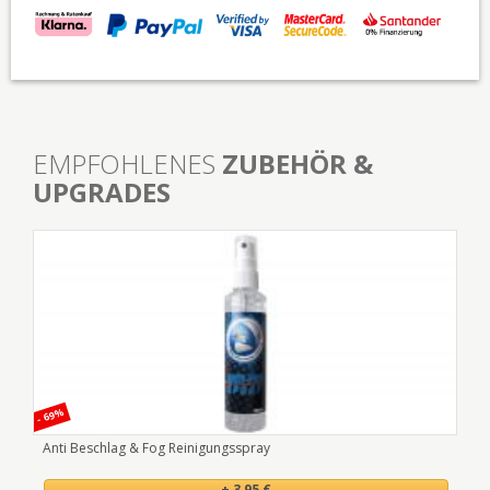
EMPFOHLENES
ZUBEHÖR &
UPGRADES
- 69%
- 50
Anti Beschlag & Fog Reinigungsspray
DSG
+ 3,95 €