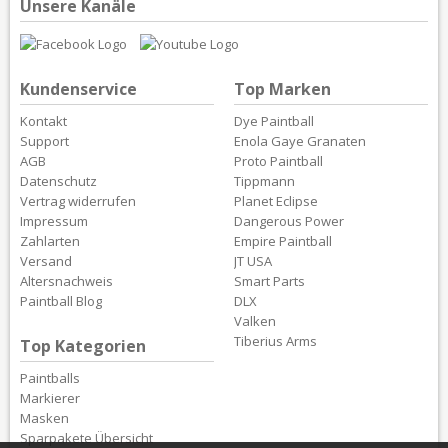
Unsere Kanäle
Kundenservice
Top Marken
Kontakt
Dye Paintball
Support
Enola Gaye Granaten
AGB
Proto Paintball
Datenschutz
Tippmann
Vertrag widerrufen
Planet Eclipse
Impressum
Dangerous Power
Zahlarten
Empire Paintball
Versand
JT USA
Altersnachweis
Smart Parts
Paintball Blog
DLX
Valken
Tiberius Arms
Top Kategorien
Paintballs
Markierer
Masken
Sparpakete Übersicht