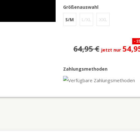
Größenauswahl
S/M
L/XL
XXL
- 1
64,95 €
54,9
jetzt nur
Zahlungsmethoden