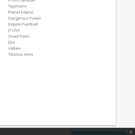
Proto Paintball
Tippmann
Planet Eclipse
Dangerous Power
Empire Paintball
JT USA
Smart Parts
DLX
Valken
Tiberius Arms
x