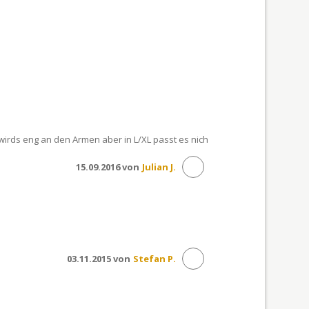
irds eng an den Armen aber in L/XL passt es nich
15.09.2016 von
Julian J.
03.11.2015 von
Stefan P.