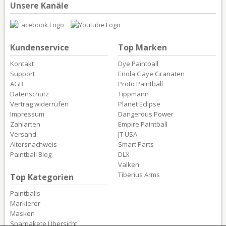
Unsere Kanäle
Kundenservice
Top Marken
Kontakt
Dye Paintball
Support
Enola Gaye Granaten
AGB
Proto Paintball
Datenschutz
Tippmann
Vertrag widerrufen
Planet Eclipse
Impressum
Dangerous Power
Zahlarten
Empire Paintball
Versand
JT USA
Altersnachweis
Smart Parts
Paintball Blog
DLX
Valken
Tiberius Arms
Top Kategorien
Paintballs
Markierer
Masken
Sparpakete Übersicht