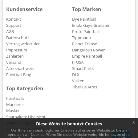
Kundenservice
Top Marken
Kontakt
Dye Paintball
Support
Enola Gaye Granaten
AGB
Proto Paintball
Datenschutz
Tippmann
Vertrag widerrufen
Planet Eclipse
Impressum
Dangerous Power
Zahlarten
Empire Paintball
Versand
JT USA
Altersnachweis
Smart Parts
Paintball Blog
DLX
Valken
Tiberius Arms
Top Kategorien
Paintballs
Markierer
Masken
Sparpakete Übersicht
x
Markierer Sparpakete
Diese Website benutzt Cookies
Paintball Sparpakete
Um Ihnen ein bestmögliches Erlebnis auf unserer Website zu bieten
benutzen wir Cookies. Wenn Sie diese Website weiterhin benutzen ohne