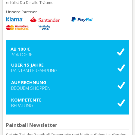
erfüllst Du Dir alle Träume.
Unsere Partner
AB 100 €
PORTOFREI
ÜBER 15 JAHRE
PAINTBALLERFAHRUNG
AUF RECHNUNG
BEQUEM SHOPPEN
KOMPETENTE
BERATUNG
Paintball Newsletter
Sei ein Teil der Paintball Community und bleib auf dem Laufenden