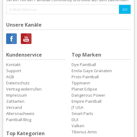
Unsere Kanäle
Kundenservice
Top Marken
Kontakt
Dye Paintball
Support
Enola Gaye Granaten
AGB
Proto Paintball
Datenschutz
Tippmann
Vertrag widerrufen
Planet Eclipse
Impressum
Dangerous Power
Zahlarten
Empire Paintball
Versand
JT USA
Altersnachweis
Smart Parts
Paintball Blog
DLX
Valken
Tiberius Arms
Top Kategorien