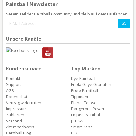
Paintball Newsletter
Sei ein Teil der Paintball Community und bleib auf dem Laufenden
Unsere Kanäle
Kundenservice
Top Marken
Kontakt
Dye Paintball
Support
Enola Gaye Granaten
AGB
Proto Paintball
Datenschutz
Tippmann
Vertrag widerrufen
Planet Eclipse
Impressum
Dangerous Power
Zahlarten
Empire Paintball
Versand
JT USA
Altersnachweis
Smart Parts
Paintball Blog
DLX