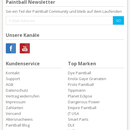
Paintball Newsletter
Sei ein Teil der Paintball Community und bleib auf dem Laufenden
Unsere Kanäle
Kundenservice
Top Marken
Kontakt
Dye Paintball
Support
Enola Gaye Granaten
AGB
Proto Paintball
Datenschutz
Tippmann
Vertrag widerrufen
Planet Eclipse
Impressum
Dangerous Power
Zahlarten
Empire Paintball
Versand
JT USA
Altersnachweis
Smart Parts
Paintball Blog
DLX