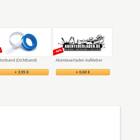
%
- 60%
lonband (Dichtband)
Abenteuerladen Aufkleber
+ 3,95 €
+ 0,60 €