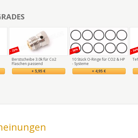
GRADES
- 25%
- 38%
- 34
Berstscheibe 3.0k für Co2
10 Stück O-Ringe für CO2 & HP
Tef
Flaschen passend
- Systeme
+ 5,95 €
+ 4,95 €
meinungen