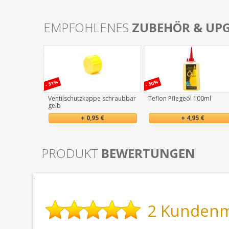
EMPFOHLENES
ZUBEHÖR & UP
- 51%
- 50%
Ventilschutzkappe schraubbar
Teflon Pflegeöl 100ml
gelb
+ 0,95 €
+ 4,95 €
PRODUKT
BEWERTUNGEN
'
2 Kunden