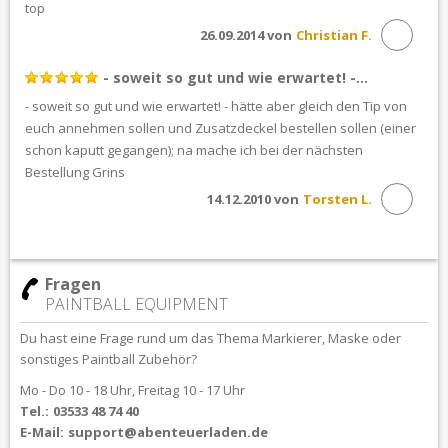
top
26.09.2014 von
Christian F.
- soweit so gut und wie erwartet! -...
- soweit so gut und wie erwartet! - hätte aber gleich den Tip von
euch annehmen sollen und Zusatzdeckel bestellen sollen (einer
schon kaputt gegangen); na mache ich bei der nächsten
Bestellung Grins
14.12.2010 von
Torsten L.
Fragen
PAINTBALL EQUIPMENT
Du hast eine Frage rund um das Thema Markierer, Maske oder
sonstiges Paintball Zubehör?
Mo - Do 10 - 18 Uhr, Freitag 10 - 17 Uhr
Tel.:
03533 48 74 40
E-Mail:
support@abenteuerladen.de