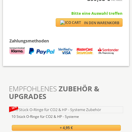
Bitte eine Auswahl treffen
IN DEN WARENKORB
Zahlungsmethoden
EMPFOHLENES
ZUBEHÖR &
UPGRADES
- 38%
- 50%
10 Stück O-Ringe für CO2 & HP - Systeme
Tef
+ 4,95 €