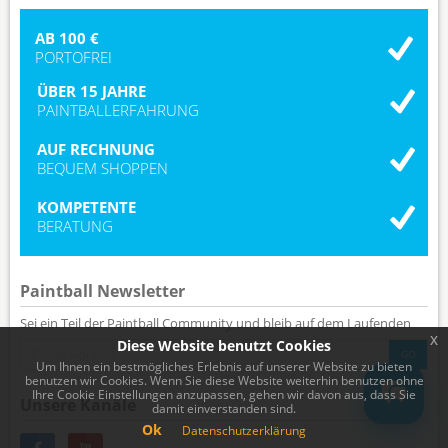
AB 100 €
PORTOFREI
ÜBER 15 JAHRE
PAINTBALLERFAHRUNG
AUF RECHNUNG
BEQUEM SHOPPEN
KOMPETENTE
BERATUNG
Paintball Newsletter
Sei ein Teil der Paintball Community und bleib auf dem Laufenden
x
Diese Website benutzt Cookies
Um Ihnen ein bestmögliches Erlebnis auf unserer Website zu bieten
benutzen wir Cookies. Wenn Sie diese Website weiterhin benutzen ohne
Ihre Cookie Einstellungen anzupassen, gehen wir davon aus, dass Sie
Unsere Kanäle
damit einverstanden sind.
Ok
Datenschutzerklärung