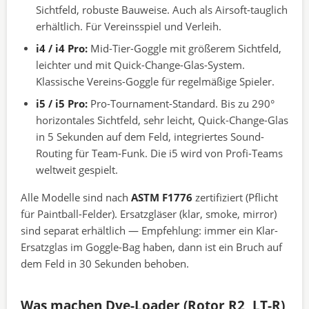
Sichtfeld, robuste Bauweise. Auch als Airsoft-tauglich
erhältlich. Für Vereinsspiel und Verleih.
i4 / i4 Pro:
Mid-Tier-Goggle mit größerem Sichtfeld,
leichter und mit Quick-Change-Glas-System.
Klassische Vereins-Goggle für regelmäßige Spieler.
i5 / i5 Pro:
Pro-Tournament-Standard. Bis zu 290°
horizontales Sichtfeld, sehr leicht, Quick-Change-Glas
in 5 Sekunden auf dem Feld, integriertes Sound-
Routing für Team-Funk. Die i5 wird von Profi-Teams
weltweit gespielt.
Alle Modelle sind nach
ASTM F1776
zertifiziert (Pflicht
für Paintball-Felder). Ersatzgläser (klar, smoke, mirror)
sind separat erhältlich — Empfehlung: immer ein Klar-
Ersatzglas im Goggle-Bag haben, dann ist ein Bruch auf
dem Feld in 30 Sekunden behoben.
Was machen Dye-Loader (Rotor R2, LT-R)