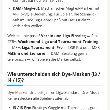
Komfort auf höchstem Niveau.
DAM (MagFed):
Mechanischer MagFed-Marker mit
AR-15-Style-Bedienung. Für Spieler, die Szenario-,
MilSim- und Big-Game-Spaß mit Dye-Qualität
verbinden wollen.
Welche Linie passt?
Verein und Liga-Einstieg
→ Rize
CZR+.
Wochenend-Liga und Tournament-Training
→ M3+.
Liga, Tournament, Pro
→ DSR Pro oder MXR.
MilSim und Szenario
→ DAM. Beratung gerne
telefonisch — wir spielen die Marker selbst.
Wie unterscheiden sich Dye-Masken (i3 /
i4 / i5)?
Dye-Masken sind seit Jahren Liga-Standard. Drei Modell-
Reihen decken alle Spieler-Stufen ab:
i3 / i3 Pro:
Einstiegs-Goggle mit Thermalglas, gutes